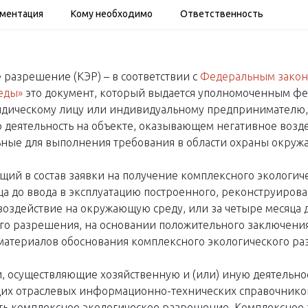
ументация
Кому необходимо
Ответственность
 разрешение (КЭР) – в соответствии с
Федеральным законо
еды»
это документ, который выдается уполномоченным ф
идическому лицу или индивидуальному предпринимателю
ю деятельность на объекте, оказывающем негативное воз
льные для выполнения требования в области охраны окру
щий в состав заявки на получение комплексного экологич
яца до ввода в эксплуатацию построенного, реконструирова
оздействие на окружающую среду, или за четыре месяца д
го разрешения, на основании положительного заключени
материалов обоснования комплексного экологического р
 осуществляющие хозяйственную и (или) иную деятельност
щих отраслевых информационно-технических справочнико
ть комплексное экологическое разрешение. Комплексное