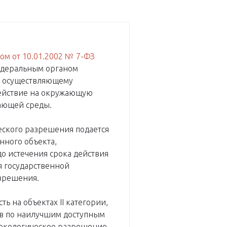
м от 10.01.2002 № 7-ФЗ
едеральным органом
, осуществляющему
действие на окружающую
жающей среды.
еского разрешения подается
нного объекта,
о истечения срока действия
я государственной
азрешения.
ь на объектах II категории,
в по наилучшим доступным
 экологическое разрешение