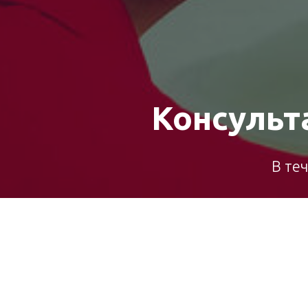
Консульт
В те