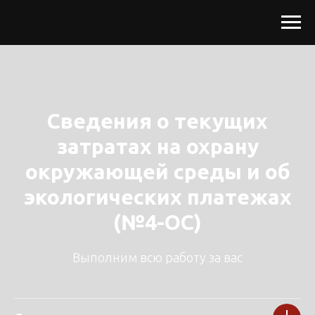
Сведения о текущих
затратах на охрану
окружающей среды и об
экологических платежах
(№4-ОС)
Выполним всю работу за вас